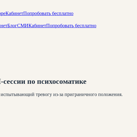
оре
Кабинет
Попробовать бесплатно
нет
Блог
СМИ
Кабинет
Попробовать бесплатно
-сессии по психосоматике
 испытывающий тревогу из-за приграничного положения.