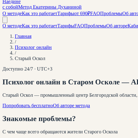
Наедине
с собой
Метод Екатерины Духаниной
О методе
Как это работает
Тарифы
от 690₽
FAQ
Проблемы
Об авт
О методе
Как это работает
Тарифы
FAQ
Проблемы
Об авторе
Каби
Главная
/
Психолог онлайн
/
Старый Оскол
Доступно 24/7 · UTC+
3
Психолог онлайн
в Старом Осколе
— AI
Старый Оскол — промышленный центр Белгородской области,
Попробовать бесплатно
Об авторе метода
Знакомые
проблемы
?
С чем чаще всего обращаются жители
Старого Оскола