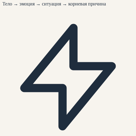
Тело → эмоция → ситуация → корневая причина