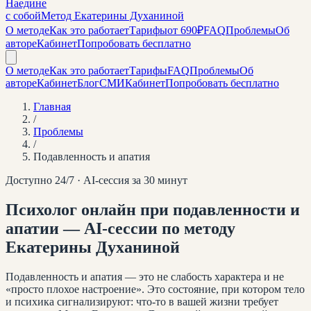
Наедине
с собой
Метод Екатерины Духаниной
О методе
Как это работает
Тарифы
от 690₽
FAQ
Проблемы
Об
авторе
Кабинет
Попробовать бесплатно
О методе
Как это работает
Тарифы
FAQ
Проблемы
Об
авторе
Кабинет
Блог
СМИ
Кабинет
Попробовать бесплатно
Главная
/
Проблемы
/
Подавленность и апатия
Доступно 24/7 · AI-сессия за 30 минут
Психолог онлайн при подавленности и
апатии — AI-сессии по методу
Екатерины Духаниной
Подавленность и апатия — это не слабость характера и не
«просто плохое настроение». Это состояние, при котором тело
и психика сигнализируют: что-то в вашей жизни требует