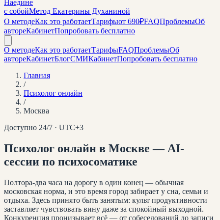
Наедине
с собой
Метод Екатерины Духаниной
О методе
Как это работает
Тарифы
от 690₽
FAQ
Проблемы
Об
авторе
Кабинет
Попробовать бесплатно
О методе
Как это работает
Тарифы
FAQ
Проблемы
Об
авторе
Кабинет
Блог
СМИ
Кабинет
Попробовать бесплатно
Главная
/
Психолог онлайн
/
Москва
Доступно 24/7 · UTC+
3
Психолог онлайн
в Москве
— AI-
сессии по психосоматике
Полтора-два часа на дорогу в один конец — обычная
московская норма, и это время город забирает у сна, семьи и
отдыха. Здесь принято быть занятым: культ продуктивности
заставляет чувствовать вину даже за спокойный выходной.
Конкуренция пронизывает всё — от собеседований до записи