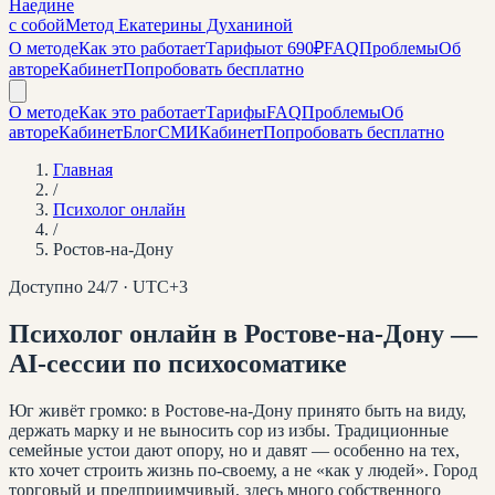
Наедине
с собой
Метод Екатерины Духаниной
О методе
Как это работает
Тарифы
от 690₽
FAQ
Проблемы
Об
авторе
Кабинет
Попробовать бесплатно
О методе
Как это работает
Тарифы
FAQ
Проблемы
Об
авторе
Кабинет
Блог
СМИ
Кабинет
Попробовать бесплатно
Главная
/
Психолог онлайн
/
Ростов-на-Дону
Доступно 24/7 · UTC+
3
Психолог онлайн
в Ростове-на-Дону
—
AI-сессии по психосоматике
Юг живёт громко: в Ростове-на-Дону принято быть на виду,
держать марку и не выносить сор из избы. Традиционные
семейные устои дают опору, но и давят — особенно на тех,
кто хочет строить жизнь по-своему, а не «как у людей». Город
торговый и предприимчивый, здесь много собственного