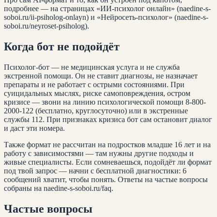
подробнее — на страницах «ИИ-психолог онлайн» (naedine-s-
soboi.ru/ii-psiholog-onlayn) и «Нейросеть-психолог» (naedine-s-
soboi.ru/neyroset-psiholog).
Когда бот не подойдёт
Психолог-бот — не медицинская услуга и не служба
экстренной помощи. Он не ставит диагнозы, не назначает
препараты и не работает с острыми состояниями. При
суицидальных мыслях, риске самоповреждения, остром
кризисе — звони на линию психологической помощи 8-800-
2000-122 (бесплатно, круглосуточно) или в экстренные
службы 112. При признаках кризиса бот сам остановит диалог
и даст эти номера.
Также формат не рассчитан на подростков младше 16 лет и на
работу с зависимостями — там нужны другие подходы и
живые специалисты. Если сомневаешься, подойдёт ли формат
под твой запрос — начни с бесплатной диагностики: 6
сообщений хватит, чтобы понять. Ответы на частые вопросы
собраны на naedine-s-soboi.ru/faq.
Частые вопросы