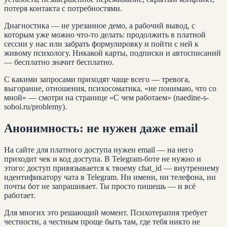
потеря контакта с потребностями.
Диагностика — не урезанное демо, а рабочий вывод, с
которым уже можно что-то делать: продолжить в платной
сессии у нас или забрать формулировку и пойти с ней к
живому психологу. Никакой карты, подписки и автосписаний
— бесплатно значит бесплатно.
С какими запросами приходят чаще всего — тревога,
выгорание, отношения, психосоматика, «не понимаю, что со
мной» — смотри на странице «С чем работаем» (naedine-s-
soboi.ru/problemy).
Анонимность: не нужен даже email
На сайте для платного доступа нужен email — на него
приходит чек и код доступа. В Telegram-боте не нужно и
этого: доступ привязывается к твоему chat_id — внутреннему
идентификатору чата в Telegram. Ни имени, ни телефона, ни
почты бот не запрашивает. Ты просто пишешь — и всё
работает.
Для многих это решающий момент. Психотерапия требует
честности, а честным проще быть там, где тебя никто не