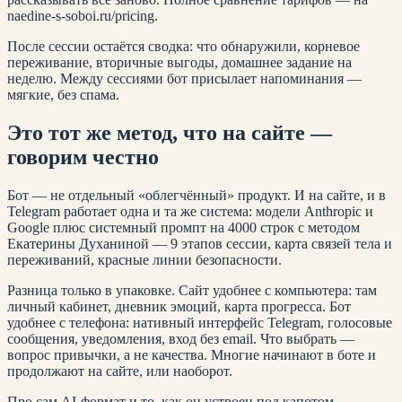
naedine-s-soboi.ru/pricing.
После сессии остаётся сводка: что обнаружили, корневое
переживание, вторичные выгоды, домашнее задание на
неделю. Между сессиями бот присылает напоминания —
мягкие, без спама.
Это тот же метод, что на сайте —
говорим честно
Бот — не отдельный «облегчённый» продукт. И на сайте, и в
Telegram работает одна и та же система: модели Anthropic и
Google плюс системный промпт на 4000 строк с методом
Екатерины Духаниной — 9 этапов сессии, карта связей тела и
переживаний, красные линии безопасности.
Разница только в упаковке. Сайт удобнее с компьютера: там
личный кабинет, дневник эмоций, карта прогресса. Бот
удобнее с телефона: нативный интерфейс Telegram, голосовые
сообщения, уведомления, вход без email. Что выбрать —
вопрос привычки, а не качества. Многие начинают в боте и
продолжают на сайте, или наоборот.
Про сам AI-формат и то, как он устроен под капотом,