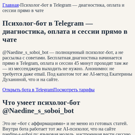
Главная
›
Психолог-бот в Telegram — диагностика, оплата и
сессии прямо в чате
Психолог-бот в Telegram —
диагностика, оплата и сессии прямо в
чате
@Naedine_s_soboi_bot — полноценный психолог-бот, а не
рассылка с советами. Бесплатная диагностика начинается
прямо в Telegram, оплата и сессии 45 минут проходят там же
— из мессенджера выходить не нужно. Анонимно: не
требуется даже email. Под капотом тот же AI-метод Екатерины
Духаниной, что и на сайте.
Открыть бота в Telegram
Посмотреть тарифы
Что умеет психолог-бот
@Naedine_s_soboi_bot
Это не «бот с аффирмациями» и не меню из готовых статей.
Внутри бота работает тот же AI-психолог, что на сайте
naedine-s-soboi.ru: языковая модель, настроенная вести сессию