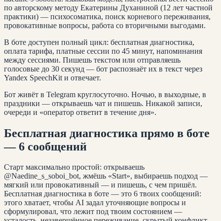
по авторскому методу Екатерины Духаниной (12 лет частной
практики) — психосоматика, поиск корневого переживания,
провокативные вопросы, работа со вторичными выгодами.
В боте доступен полный цикл: бесплатная диагностика,
оплата тарифа, платные сессии по 45 минут, напоминания
между сессиями. Пишешь текстом или отправляешь
голосовые до 30 секунд — бот распознаёт их в текст через
Yandex SpeechKit и отвечает.
Бот живёт в Telegram круглосуточно. Ночью, в выходные, в
праздники — открываешь чат и пишешь. Никакой записи,
очереди и «оператор ответит в течение дня».
Бесплатная диагностика прямо в боте
— 6 сообщений
Старт максимально простой: открываешь
@Naedine_s_soboi_bot, жмёшь «Start», выбираешь подход —
мягкий или провокативный — и пишешь, с чем пришёл.
Бесплатная диагностика в боте — это 6 твоих сообщений:
этого хватает, чтобы AI задал уточняющие вопросы и
сформулировал, что лежит под твоим состоянием —
усталость, незавершённое переживание, скрытый конфликт,