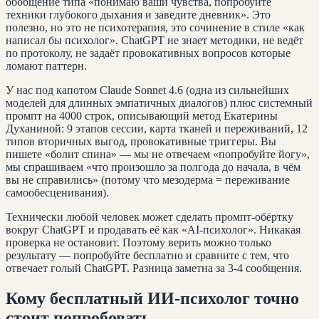
обобщение типа «понимаю ваши чувства, попробуйте
техники глубокого дыхания и заведите дневник». Это
полезно, но это не психотерапия, это сочинение в стиле «как
написал бы психолог». ChatGPT не знает методики, не ведёт
по протоколу, не задаёт провокативных вопросов которые
ломают паттерн.
У нас под капотом Claude Sonnet 4.6 (одна из сильнейших
моделей для длинных эмпатичных диалогов) плюс системный
промпт на 4000 строк, описывающий метод Екатерины
Духаниной: 9 этапов сессии, карта тканей и переживаний, 12
типов вторичных выгод, провокативные триггеры. Вы
пишете «болит спина» — мы не отвечаем «попробуйте йогу»,
мы спрашиваем «что произошло за полгода до начала, в чём
вы не справились» (потому что мезодерма = переживание
самообесценивания).
Технически любой человек может сделать промпт-обёртку
вокруг ChatGPT и продавать её как «AI-психолог». Никакая
проверка не остановит. Поэтому верить можно только
результату — попробуйте бесплатно и сравните с тем, что
отвечает голый ChatGPT. Разница заметна за 3-4 сообщения.
Кому бесплатный ИИ-психолог точно
стоит попробовать