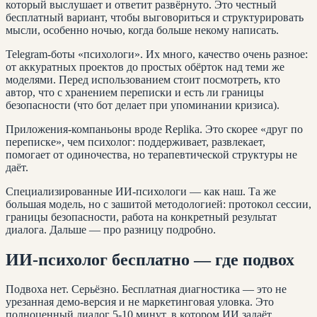
который выслушает и ответит развёрнуто. Это честный
бесплатный вариант, чтобы выговориться и структурировать
мысли, особенно ночью, когда больше некому написать.
Telegram-боты «психологи». Их много, качество очень разное:
от аккуратных проектов до простых обёрток над теми же
моделями. Перед использованием стоит посмотреть, кто
автор, что с хранением переписки и есть ли границы
безопасности (что бот делает при упоминании кризиса).
Приложения-компаньоны вроде Replika. Это скорее «друг по
переписке», чем психолог: поддерживает, развлекает,
помогает от одиночества, но терапевтической структуры не
даёт.
Специализированные ИИ-психологи — как наш. Та же
большая модель, но с зашитой методологией: протокол сессии,
границы безопасности, работа на конкретный результат
диалога. Дальше — про разницу подробно.
ИИ-психолог бесплатно — где подвох
Подвоха нет. Серьёзно. Бесплатная диагностика — это не
урезанная демо-версия и не маркетинговая уловка. Это
полноценный диалог 5-10 минут, в котором ИИ задаёт