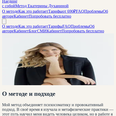
Наедине
с собой
Метод Екатерины Духаниной
О методе
Как это работает
Тарифы
от 690₽
FAQ
Проблемы
Об
авторе
Кабинет
Попробовать бесплатно
О методе
Как это работает
Тарифы
FAQ
Проблемы
Об
авторе
Кабинет
Блог
СМИ
Кабинет
Попробовать бесплатно
Автор метода
Екатерина
Духанина
Психолог, автор метода «Наедине с собой». 12 лет помогаю
людям находить причины проблем и менять жизнь — через
тело, эмоции и осознание.
Записаться на консультацию
Попробовать AI-сессию
О методе и подходе
Мой метод объединяет психосоматику и провокативный
подход. В своё время я изучала и метафизические практики —
этот путь научил меня видеть человека целиком, но в работе я