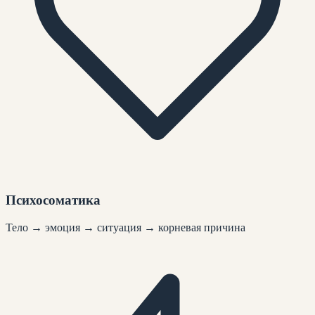
Психосоматика
Тело → эмоция → ситуация → корневая причина