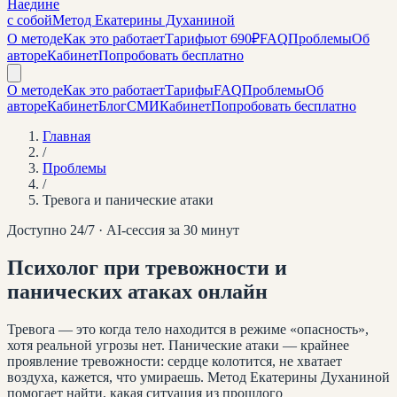
Наедине
с собой
Метод Екатерины Духаниной
О методе
Как это работает
Тарифы
от 690₽
FAQ
Проблемы
Об
авторе
Кабинет
Попробовать бесплатно
О методе
Как это работает
Тарифы
FAQ
Проблемы
Об
авторе
Кабинет
Блог
СМИ
Кабинет
Попробовать бесплатно
Главная
/
Проблемы
/
Тревога и панические атаки
Доступно 24/7 · AI-сессия за 30 минут
Психолог при тревожности и
панических атаках онлайн
Тревога — это когда тело находится в режиме «опасность»,
хотя реальной угрозы нет. Панические атаки — крайнее
проявление тревожности: сердце колотится, не хватает
воздуха, кажется, что умираешь. Метод Екатерины Духаниной
помогает найти, какая ситуация из прошлого