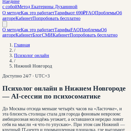
Наедине
с собой
Метод Екатерины Духаниной
О методе
Как это работает
Тарифы
от 690₽
FAQ
Проблемы
Об
авторе
Кабинет
Попробовать бесплатно
О методе
Как это работает
Тарифы
FAQ
Проблемы
Об
авторе
Кабинет
Блог
СМИ
Кабинет
Попробовать бесплатно
Главная
/
Психолог онлайн
/
Нижний Новгород
Доступно 24/7 · UTC+
3
Психолог онлайн
в Нижнем Новгороде
— AI-сессии по психосоматике
До Москвы отсюда меньше четырёх часов на «Ласточке», и
эта близость столицы стала для города фоновым неврозом:
амбициозная молодёжь уезжает, а оставшиеся нередко ловят
себя на мысли «я что-то упускаю». При этом сам Нижний —
крупный IT-центр и промышленная площадка, где выгорают