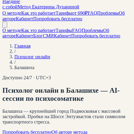
Наедине
с собой
Метод Екатерины Духаниной
О методе
Как это работает
Тарифы
от 690₽
FAQ
Проблемы
Об
авторе
Кабинет
Попробовать бесплатно
О методе
Как это работает
Тарифы
FAQ
Проблемы
Об
авторе
Кабинет
Блог
СМИ
Кабинет
Попробовать бесплатно
Главная
/
Психолог онлайн
/
Балашиха
Доступно 24/7 · UTC+
3
Психолог онлайн
в Балашихе
— AI-
сессии по психосоматике
Балашиха — крупнейший город Подмосковья с массовой
застройкой. Пробки на Шоссе Энтузиастов стали символом
транспортного стресса.
Попробовать бесплатно
Об авторе метода