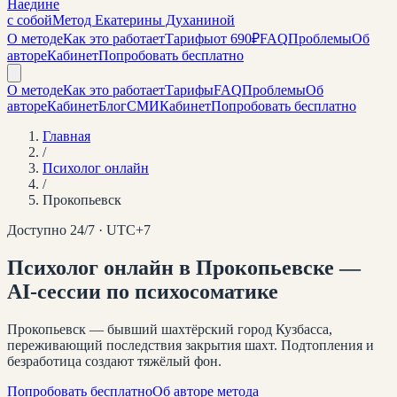
Наедине
с собой
Метод Екатерины Духаниной
О методе
Как это работает
Тарифы
от 690₽
FAQ
Проблемы
Об
авторе
Кабинет
Попробовать бесплатно
О методе
Как это работает
Тарифы
FAQ
Проблемы
Об
авторе
Кабинет
Блог
СМИ
Кабинет
Попробовать бесплатно
Главная
/
Психолог онлайн
/
Прокопьевск
Доступно 24/7 · UTC+
7
Психолог онлайн
в Прокопьевске
—
AI-сессии по психосоматике
Прокопьевск — бывший шахтёрский город Кузбасса,
переживающий последствия закрытия шахт. Подтопления и
безработица создают тяжёлый фон.
Попробовать бесплатно
Об авторе метода