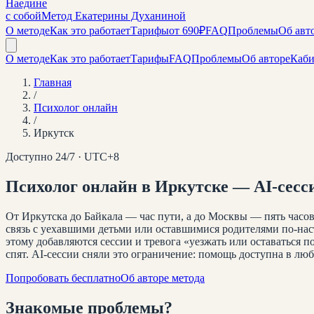
Наедине
с собой
Метод Екатерины Духаниной
О методе
Как это работает
Тарифы
от 690₽
FAQ
Проблемы
Об авт
О методе
Как это работает
Тарифы
FAQ
Проблемы
Об авторе
Каби
Главная
/
Психолог онлайн
/
Иркутск
Доступно 24/7 · UTC+
8
Психолог онлайн
в Иркутске
— AI-сесс
От Иркутска до Байкала — час пути, а до Москвы — пять часовы
связь с уехавшими детьми или оставшимися родителями по-нас
этому добавляются сессии и тревога «уезжать или оставаться п
спят. AI-сессии сняли это ограничение: помощь доступна в лю
Попробовать бесплатно
Об авторе метода
Знакомые
проблемы
?