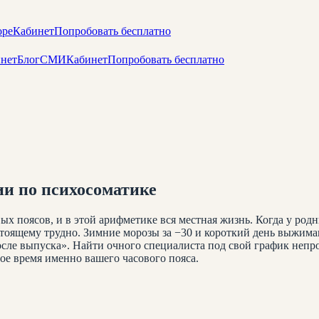
оре
Кабинет
Попробовать бесплатно
нет
Блог
СМИ
Кабинет
Попробовать бесплатно
ии по психосоматике
х поясов, и в этой арифметике вся местная жизнь. Когда у родны
тоящему трудно. Зимние морозы за −30 и короткий день выжима
осле выпуска». Найти очного специалиста под свой график непро
бое время именно вашего часового пояса.