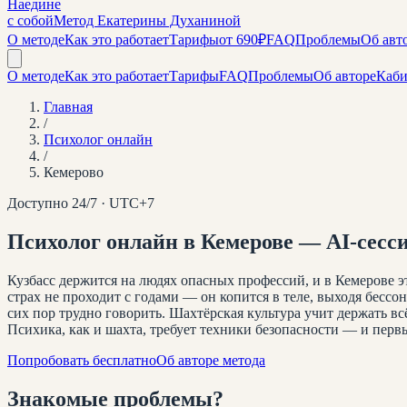
Наедине
с собой
Метод Екатерины Духаниной
О методе
Как это работает
Тарифы
от 690₽
FAQ
Проблемы
Об авт
О методе
Как это работает
Тарифы
FAQ
Проблемы
Об авторе
Каби
Главная
/
Психолог онлайн
/
Кемерово
Доступно 24/7 · UTC+
7
Психолог онлайн
в Кемерове
— AI-сесси
Кузбасс держится на людях опасных профессий, и в Кемерове эт
страх не проходит с годами — он копится в теле, выходя бесс
сих пор трудно говорить. Шахтёрская культура учит держать вс
Психика, как и шахта, требует техники безопасности — и первы
Попробовать бесплатно
Об авторе метода
Знакомые
проблемы
?