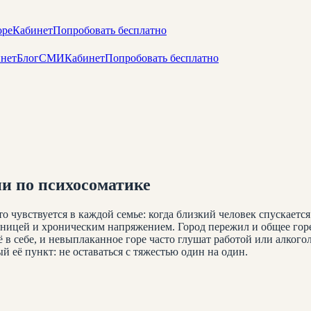
оре
Кабинет
Попробовать бесплатно
нет
Блог
СМИ
Кабинет
Попробовать бесплатно
и по психосоматике
о чувствуется в каждой семье: когда близкий человек спускаетс
онницей и хроническим напряжением. Город пережил и общее горе
ё в себе, и невыплаканное горе часто глушат работой или алкого
й её пункт: не оставаться с тяжестью один на один.