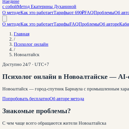
Наедине
с собой
Метод Екатерины Духаниной
О методе
Как это работает
Тарифы
от 690₽
FAQ
Проблемы
Об авт
О методе
Как это работает
Тарифы
FAQ
Проблемы
Об авторе
Каби
Главная
/
Психолог онлайн
/
Новоалтайск
Доступно 24/7 · UTC+
7
Психолог онлайн
в Новоалтайске
— AI-с
Новоалтайск — город-спутник Барнаула с промышленным харак
Попробовать бесплатно
Об авторе метода
Знакомые
проблемы
?
С чем чаще всего обращаются жители
Новоалтайска