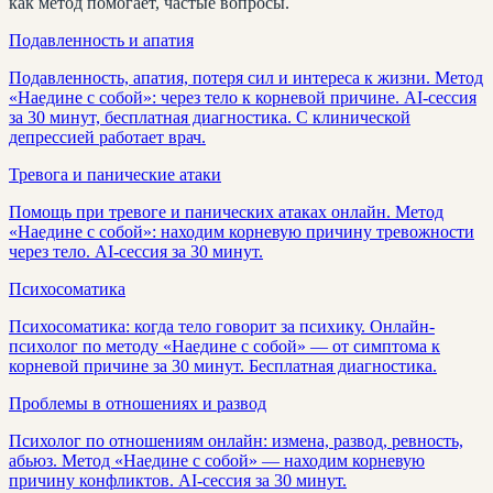
как метод помогает, частые вопросы.
Подавленность и апатия
Подавленность, апатия, потеря сил и интереса к жизни. Метод
«Наедине с собой»: через тело к корневой причине. AI-сессия
за 30 минут, бесплатная диагностика. С клинической
депрессией работает врач.
Тревога и панические атаки
Помощь при тревоге и панических атаках онлайн. Метод
«Наедине с собой»: находим корневую причину тревожности
через тело. AI-сессия за 30 минут.
Психосоматика
Психосоматика: когда тело говорит за психику. Онлайн-
психолог по методу «Наедине с собой» — от симптома к
корневой причине за 30 минут. Бесплатная диагностика.
Проблемы в отношениях и развод
Психолог по отношениям онлайн: измена, развод, ревность,
абьюз. Метод «Наедине с собой» — находим корневую
причину конфликтов. AI-сессия за 30 минут.