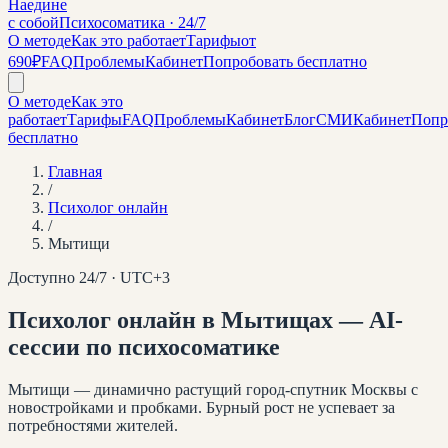
Наедине
с собой
Психосоматика · 24/7
О методе
Как это работает
Тарифы
от
690₽
FAQ
Проблемы
Кабинет
Попробовать бесплатно
О методе
Как это
работает
Тарифы
FAQ
Проблемы
Кабинет
Блог
СМИ
Кабинет
Попр
бесплатно
Главная
/
Психолог онлайн
/
Мытищи
Доступно 24/7 · UTC+
3
Психолог онлайн
в Мытищах
— AI-
сессии по психосоматике
Мытищи — динамично растущий город-спутник Москвы с
новостройками и пробками. Бурный рост не успевает за
потребностями жителей.