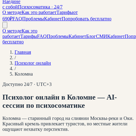
Наедине
с собой
Психосоматика · 24/7
О методе
Как это работает
Тарифы
от
690₽
FAQ
Проблемы
Кабинет
Попробовать бесплатно
О методе
Как это
работает
Тарифы
FAQ
Проблемы
Кабинет
Блог
СМИ
Кабинет
Попр
бесплатно
Главная
/
Психолог онлайн
/
Коломна
Доступно 24/7 · UTC+
3
Психолог онлайн
в Коломне
— AI-
сессии по психосоматике
Коломна — старинный город на слиянии Москвы-реки и Оки.
Красивый кремль привлекает туристов, но местные жители
ощущают нехватку перспектив.