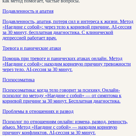
как метод помогает, частые вопросы.
Подавленность и апатия
Подавленность, апатия, потеря сил и интереса к жизни. Метод
«Наедине с собой»: через тело к корневой причине. AI-сессия
за 30 минут, бесплатная диагностика. С клинической
депрессией работает врач.
Тревога и панические атаки
Помощь при тревоге и панических атаках онлайн. Метод
«Наедине с собой»: находим корневую причину тревожности
через тело. AI-сессия за 30 минут.
Психосоматика
Психосоматика: когда тело говорит за психику. Онлайн-
психолог по методу «Наедине с собой» — от симптома к
корневой причине за 30 минут. Бесплатная диагностика.
Проблемы в отношениях и развод
Психолог по отношениям онлайн: измена, развод, ревность,
абьюз. Метод «Наедине с собой» — находим корневую
причину конфликтов. AI-сессия за 30 минут.