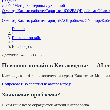
Наедине
с собой
Метод Екатерины Духаниной
О методе
Как это работает
Тарифы
от 690₽
FAQ
Проблемы
Об авт
О методе
Как это работает
Тарифы
FAQ
Проблемы
Об авторе
Каби
Главная
/
Психолог онлайн
/
Кисловодск
Доступно 24/7 · UTC+
3
Психолог онлайн
в Кисловодске
— AI-се
Кисловодск — бальнеологический курорт Кавказских Минерал
Попробовать бесплатно
Об авторе метода
Знакомые
проблемы
?
С чем чаще всего обращаются жители
Кисловодска