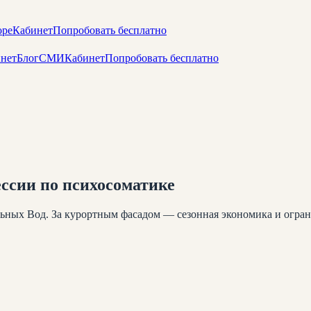
оре
Кабинет
Попробовать бесплатно
нет
Блог
СМИ
Кабинет
Попробовать бесплатно
ссии по психосоматике
ьных Вод. За курортным фасадом — сезонная экономика и огра