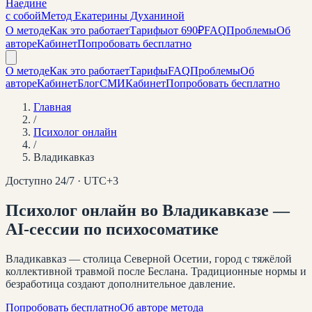
Наедине
с собой
Метод Екатерины Духаниной
О методе
Как это работает
Тарифы
от 690₽
FAQ
Проблемы
Об
авторе
Кабинет
Попробовать бесплатно
О методе
Как это работает
Тарифы
FAQ
Проблемы
Об
авторе
Кабинет
Блог
СМИ
Кабинет
Попробовать бесплатно
Главная
/
Психолог онлайн
/
Владикавказ
Доступно 24/7 · UTC+
3
Психолог онлайн
во Владикавказе
—
AI-сессии по психосоматике
Владикавказ — столица Северной Осетии, город с тяжёлой
коллективной травмой после Беслана. Традиционные нормы и
безработица создают дополнительное давление.
Попробовать бесплатно
Об авторе метода