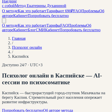
Наедине
с собой
Метод Екатерины Духаниной
О методе
Как это работает
Тарифы
от 690₽
FAQ
Проблемы
Об
авторе
Кабинет
Попробовать бесплатно
О методе
Как это работает
Тарифы
FAQ
Проблемы
Об
авторе
Кабинет
Блог
СМИ
Кабинет
Попробовать бесплатно
Главная
/
Психолог онлайн
/
Каспийск
Доступно 24/7 · UTC+
3
Психолог онлайн
в Каспийске
— AI-
сессии по психосоматике
Каспийск — быстрорастущий город-спутник Махачкалы на
берегу Каспия. Стремительный рост населения опережает
развитие инфраструктуры.
Попробовать бесплатно
Об авторе метода