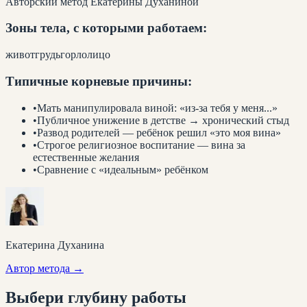
Авторский метод Екатерины Духаниной
Зоны тела, с которыми работаем:
живот
грудь
горло
лицо
Типичные корневые причины:
•
Мать манипулировала виной: «из-за тебя у меня...»
•
Публичное унижение в детстве → хронический стыд
•
Развод родителей — ребёнок решил «это моя вина»
•
Строгое религиозное воспитание — вина за
естественные желания
•
Сравнение с «идеальным» ребёнком
Екатерина Духанина
Автор метода →
Выбери глубину
работы