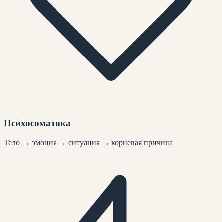
Психосоматика
Тело → эмоция → ситуация → корневая причина