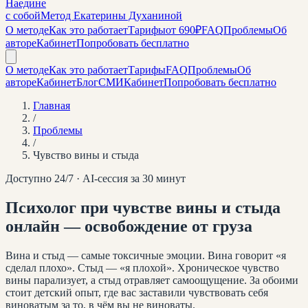
Наедине
с собой
Метод Екатерины Духаниной
О методе
Как это работает
Тарифы
от 690₽
FAQ
Проблемы
Об
авторе
Кабинет
Попробовать бесплатно
О методе
Как это работает
Тарифы
FAQ
Проблемы
Об
авторе
Кабинет
Блог
СМИ
Кабинет
Попробовать бесплатно
Главная
/
Проблемы
/
Чувство вины и стыда
Доступно 24/7 · AI-сессия за 30 минут
Психолог при чувстве вины и стыда
онлайн — освобождение от груза
Вина и стыд — самые токсичные эмоции. Вина говорит «я
сделал плохо». Стыд — «я плохой». Хроническое чувство
вины парализует, а стыд отравляет самоощущение. За обоими
стоит детский опыт, где вас заставили чувствовать себя
виноватым за то, в чём вы не виноваты.