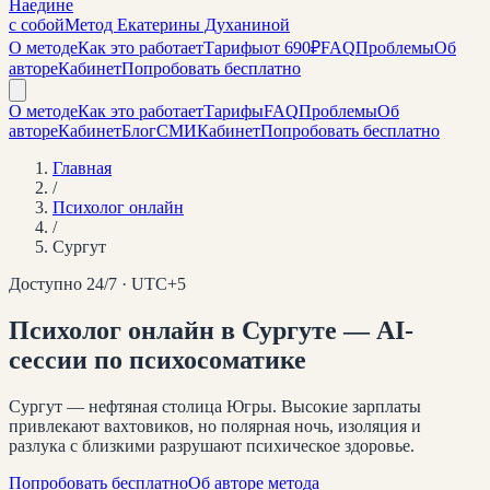
Наедине
с собой
Метод Екатерины Духаниной
О методе
Как это работает
Тарифы
от 690₽
FAQ
Проблемы
Об
авторе
Кабинет
Попробовать бесплатно
О методе
Как это работает
Тарифы
FAQ
Проблемы
Об
авторе
Кабинет
Блог
СМИ
Кабинет
Попробовать бесплатно
Главная
/
Психолог онлайн
/
Сургут
Доступно 24/7 · UTC+
5
Психолог онлайн
в Сургуте
— AI-
сессии по психосоматике
Сургут — нефтяная столица Югры. Высокие зарплаты
привлекают вахтовиков, но полярная ночь, изоляция и
разлука с близкими разрушают психическое здоровье.
Попробовать бесплатно
Об авторе метода