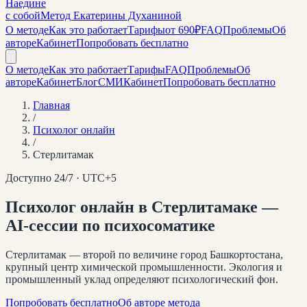
Наедине
с собой
Метод Екатерины Духаниной
О методе
Как это работает
Тарифы
от 690₽
FAQ
Проблемы
Об
авторе
Кабинет
Попробовать бесплатно
О методе
Как это работает
Тарифы
FAQ
Проблемы
Об
авторе
Кабинет
Блог
СМИ
Кабинет
Попробовать бесплатно
Главная
/
Психолог онлайн
/
Стерлитамак
Доступно 24/7 · UTC+
5
Психолог онлайн
в Стерлитамаке
—
AI-сессии по психосоматике
Стерлитамак — второй по величине город Башкортостана,
крупный центр химической промышленности. Экология и
промышленный уклад определяют психологический фон.
Попробовать бесплатно
Об авторе метода