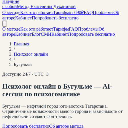
Наедине
с собой
Метод Екатерины Духаниной
О методе
Как это работает
Тарифы
от 690₽
FAQ
Проблемы
Об
авторе
Кабинет
Попробовать бесплатно
О методе
Как это работает
Тарифы
FAQ
Проблемы
Об
авторе
Кабинет
Блог
СМИ
Кабинет
Попробовать бесплатно
Главная
/
Психолог онлайн
/
Бугульма
Доступно 24/7 · UTC+
3
Психолог онлайн
в Бугульме
— AI-
сессии по психосоматике
Бугульма — нефтяной город юго-востока Татарстана.
Ограниченные возможности малого города и зависимость от
нефтедобычи создают фон тревоги.
Попробовать бесплатно
Об авторе метода