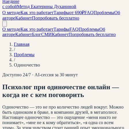
Наедине
с собой
Метод Екатерины Духаниной
О методе
Как это работает
Тарифы
от 690₽
FAQ
Проблемы
Об
авторе
Кабинет
Попробовать бесплатно
О методе
Как это работает
Тарифы
FAQ
Проблемы
Об
авторе
Кабинет
Блог
СМИ
Кабинет
Попробовать бесплатно
Главная
/
Проблемы
/
Одиночество
Доступно 24/7 · AI-сессия за 30 минут
Психолог при одиночестве онлайн —
когда не с кем поговорить
Одиночество — это не про количество людей вокруг. Можно
быть одиноким в браке, в компании друзей, в мегаполисе.
Настоящее одиночество — это ощущение «меня никто не
понимает», «мне не к кому обратиться», «я одна со всем
этим». За этим чувством стоит ранний опыт эмоционального