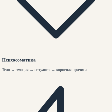
Психосоматика
Тело → эмоция → ситуация → корневая причина