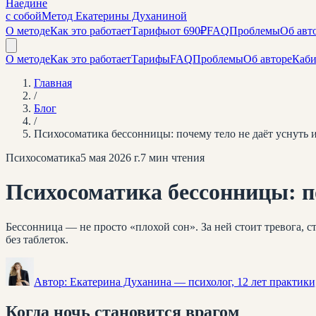
Наедине
с собой
Метод Екатерины Духаниной
О методе
Как это работает
Тарифы
от 690₽
FAQ
Проблемы
Об авт
О методе
Как это работает
Тарифы
FAQ
Проблемы
Об авторе
Каби
Главная
/
Блог
/
Психосоматика бессонницы: почему тело не даёт уснуть и
Психосоматика
5 мая 2026 г.
7
мин чтения
Психосоматика бессонницы: по
Бессонница — не просто «плохой сон». За ней стоит тревога,
без таблеток.
Автор:
Екатерина Духанина
— психолог, 12 лет практики
Когда ночь становится врагом