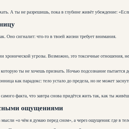
хать. А ты не разрешишь, пока в глубине живёт убеждение: «Есл
нницу
ак. Оно сигналит: что-то в твоей жизни требует внимания.
и хронической угрозы. Возможно, это токсичные отношения, не
которую ты не хочешь признать. Ночью подсознание пытается до
нница как парадокс: тело устало до предела, но не может заснут
самого факта, что завтра снова придётся жить так, как ты живё
есными ощущениями
 мысли «о чём я думаю перед сном», а через ощущения: где в те