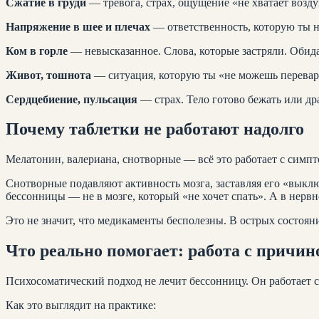
Сжатие в груди
— тревога, страх, ощущение «не хватает воздух
Напряжение в шее и плечах
— ответственность, которую ты н
Ком в горле
— невысказанное. Слова, которые застряли. Обида,
Живот, тошнота
— ситуация, которую ты «не можешь перевари
Сердцебиение, пульсация
— страх. Тело готово бежать или дра
Почему таблетки не работают надолго
Мелатонин, валериана, снотворные — всё это работает с симпто
Снотворные подавляют активность мозга, заставляя его «выкл
бессонницы — не в мозге, который «не хочет спать». А в нервн
Это не значит, что медикаменты бесполезны. В острых состоя
Что реально помогает: работа с причин
Психосоматический подход не лечит бессонницу. Он работает с
Как это выглядит на практике: