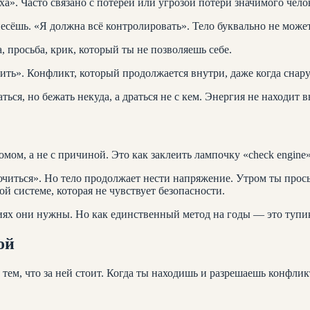
а». Часто связано с потерей или угрозой потери значимого чело
есёшь. «Я должна всё контролировать». Тело буквально не может
 просьба, крик, который ты не позволяешь себе.
ть». Конфликт, который продолжается внутри, даже когда снару
ться, но бежать некуда, а драться не с кем. Энергия не находит в
мом, а не с причиной. Это как заклеить лампочку «check engine
ючиться». Но тело продолжает нести напряжение. Утром ты про
ой системе, которая не чувствует безопасности.
ниях они нужны. Но как единственный метод на годы — это тупи
ой
 тем, что за ней стоит. Когда ты находишь и разрешаешь конфли