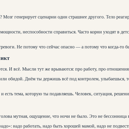
? Мозг генерирует сценарии один страшнее другого. Тело реагир
омощности, неспособности справиться. Часто корни уходят в дет
ревоги. Не потому что сейчас опасно — а потому что когда-то б
ликт
ся. И всё. Мысли тут же врываются: про работу, про отношения, 
ли обидой. Днём ты держишь всё под контролем, улыбаешься, те
и есть тема, которую ты подавляешь. Человек, ситуация, решени
 голова мутная, ощущение, что ночи не было. Это не бессонница
адо»: надо работать, надо быть хорошей мамой, надо не подвест