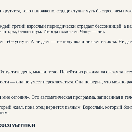
и крутятся, тело напряжено, сердце стучит чуть быстрее, чем н
ждый третий взрослый периодически страдает бессонницей, а к
е шторы, белый шум. Иногда помогает. Чаще — нет.
ёт тебе уснуть. А не даёт — не подушка и не свет из окна. Не даё
Отпустить день, мысли, тело. Перейти из режима «я слежу за все
сти — она не умеет переключаться. Она не верит, что можно рас
 мне сегодня». Это автоматическая программа, записанная в тел
орый ждал, пока отец вернётся пьяным. Взрослый, который боитс
мым.
хосоматики