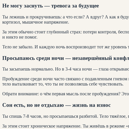
Не могу заснуть — тревога за будущее
Ты лежишь и прокручиваешь: а что если? А вдруг? А как я буду
кортизол, мышечное напряжение.
За этим обычно стоит глубинный страх: потери контроля, бесп
и никто не помог.
Тело не забыло. И каждую ночь воспроизводит тот же уровень т
Просыпаюсь среди ночи — незавершённый конф
Ты засыпаешь нормально. Но в 3-4 часа ночи — глаза открывают
Пробуждение среди ночи часто связано с подавленным гневом и
тело выталкивает то, что ты не позволяешь себе чувствовать.
Обрати внимание: о чём первая мысль после пробуждения? Это 
Сон есть, но не отдыхаю — жизнь на износ
Ты спишь 7-8 часов, но просыпаешься разбитой. Тело тяжёлое,
За этим стоит хроническое напряжение. Ты живёшь в режиме «н