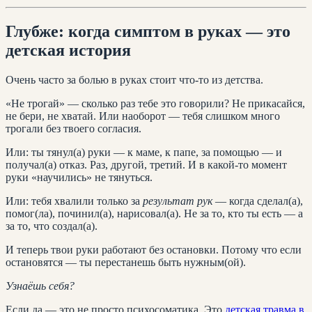
Глубже: когда симптом в руках — это
детская история
Очень часто за болью в руках стоит что-то из детства.
«Не трогай» — сколько раз тебе это говорили? Не прикасайся,
не бери, не хватай. Или наоборот — тебя слишком много
трогали без твоего согласия.
Или: ты тянул(а) руки — к маме, к папе, за помощью — и
получал(а) отказ. Раз, другой, третий. И в какой-то момент
руки «научились» не тянуться.
Или: тебя хвалили только за
результат рук
— когда сделал(а),
помог(ла), починил(а), нарисовал(а). Не за то, кто ты есть — а
за то, что создал(а).
И теперь твои руки работают без остановки. Потому что если
остановятся — ты перестанешь быть нужным(ой).
Узнаёшь себя?
Если да — это не просто психосоматика. Это
детская травма в