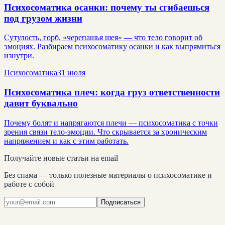
Психосоматика осанки: почему ты сгибаешься
под грузом жизни
Сутулость, горб, «черепашья шея» — что тело говорит об
эмоциях. Разбираем психосоматику осанки и как выпрямиться
изнутри.
Психосоматика
31 июля
Психосоматика плеч: когда груз ответственности
давит буквально
Почему болят и напрягаются плечи — психосоматика с точки
зрения связи тело-эмоции. Что скрывается за хроническим
напряжением и как с этим работать.
Получайте новые статьи на email
Без спама — только полезные материалы о психосоматике и
работе с собой
Подписаться