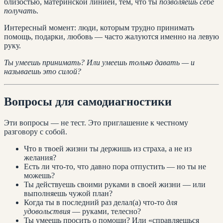
близостью, материнской линией, тем, что ты
позволяешь себе
получать
.
Интересный момент: люди, которым трудно принимать
помощь, подарки, любовь — часто жалуются именно на левую
руку.
Ты умеешь принимать? Или умеешь только давать — и
называешь это силой?
Вопросы для самодиагностики
Эти вопросы — не тест. Это приглашение к честному
разговору с собой.
Что в твоей жизни ты держишь из страха, а не из
желания?
Есть ли что-то, что давно пора отпустить — но ты не
можешь?
Ты действуешь своими руками в своей жизни — или
выполняешь чужой план?
Когда ты в последний раз делал(а) что-то
для
удовольствия
— руками, телесно?
Ты умеешь просить о помощи? Или «справляешься