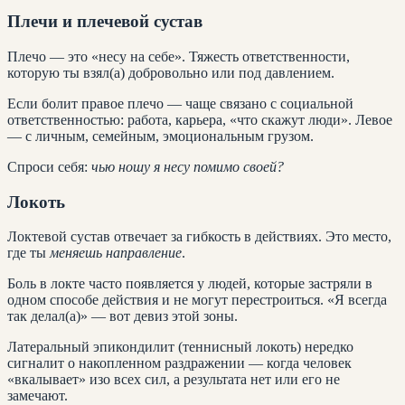
Плечи и плечевой сустав
Плечо — это «несу на себе». Тяжесть ответственности,
которую ты взял(а) добровольно или под давлением.
Если болит правое плечо — чаще связано с социальной
ответственностью: работа, карьера, «что скажут люди». Левое
— с личным, семейным, эмоциональным грузом.
Спроси себя:
чью ношу я несу помимо своей?
Локоть
Локтевой сустав отвечает за гибкость в действиях. Это место,
где ты
меняешь направление
.
Боль в локте часто появляется у людей, которые застряли в
одном способе действия и не могут перестроиться. «Я всегда
так делал(а)» — вот девиз этой зоны.
Латеральный эпикондилит (теннисный локоть) нередко
сигналит о накопленном раздражении — когда человек
«вкалывает» изо всех сил, а результата нет или его не
замечают.