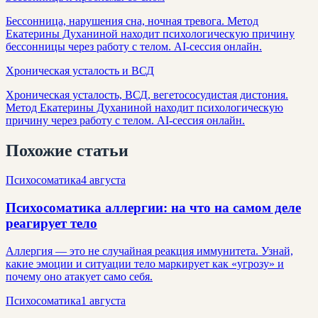
Бессонница, нарушения сна, ночная тревога. Метод
Екатерины Духаниной находит психологическую причину
бессонницы через работу с телом. AI-сессия онлайн.
Хроническая усталость и ВСД
Хроническая усталость, ВСД, вегетососудистая дистония.
Метод Екатерины Духаниной находит психологическую
причину через работу с телом. AI-сессия онлайн.
Похожие статьи
Психосоматика
4 августа
Психосоматика аллергии: на что на самом деле
реагирует тело
Аллергия — это не случайная реакция иммунитета. Узнай,
какие эмоции и ситуации тело маркирует как «угрозу» и
почему оно атакует само себя.
Психосоматика
1 августа