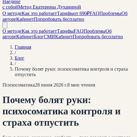
Наедине
с собой
Метод Екатерины Духаниной
О методе
Как это работает
Тарифы
от 690₽
FAQ
Проблемы
Об
авторе
Кабинет
Попробовать бесплатно
О методе
Как это работает
Тарифы
FAQ
Проблемы
Об
авторе
Кабинет
Блог
СМИ
Кабинет
Попробовать бесплатно
Главная
/
Блог
/
Почему болят руки: психосоматика контроля и страха
отпустить
Психосоматика
28 июня 2026 г.
8
мин чтения
Почему болят руки:
психосоматика контроля и
страха отпустить