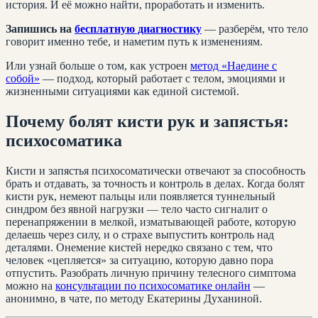
история. И её можно найти, проработать и изменить.
Запишись на
бесплатную диагностику
— разберём, что тело
говорит именно тебе, и наметим путь к изменениям.
Или узнай больше о том, как устроен
метод «Наедине с
собой»
— подход, который работает с телом, эмоциями и
жизненными ситуациями как единой системой.
Почему болят кисти рук и запястья:
психосоматика
Кисти и запястья психосоматически отвечают за способность
брать и отдавать, за точность и контроль в делах. Когда болят
кисти рук, немеют пальцы или появляется туннельный
синдром без явной нагрузки — тело часто сигналит о
перенапряжении в мелкой, изматывающей работе, которую
делаешь через силу, и о страхе выпустить контроль над
деталями. Онемение кистей нередко связано с тем, что
человек «цепляется» за ситуацию, которую давно пора
отпустить. Разобрать личную причину телесного симптома
можно на
консультации по психосоматике онлайн
—
анонимно, в чате, по методу Екатерины Духаниной.