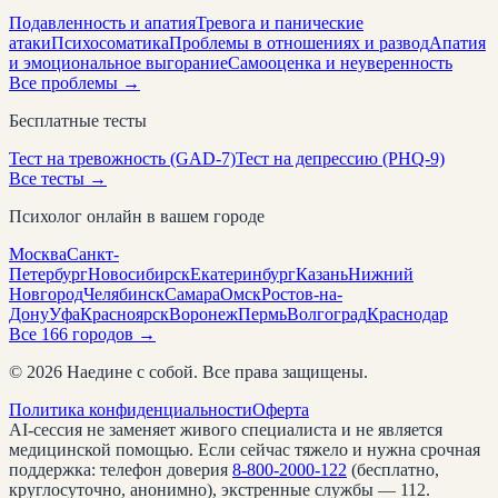
Подавленность и апатия
Тревога и панические
атаки
Психосоматика
Проблемы в отношениях и развод
Апатия
и эмоциональное выгорание
Самооценка и неуверенность
Все проблемы →
Бесплатные тесты
Тест на тревожность (GAD-7)
Тест на депрессию (PHQ-9)
Все тесты →
Психолог онлайн в вашем городе
Москва
Санкт-
Петербург
Новосибирск
Екатеринбург
Казань
Нижний
Новгород
Челябинск
Самара
Омск
Ростов-на-
Дону
Уфа
Красноярск
Воронеж
Пермь
Волгоград
Краснодар
Все
166
городов →
©
2026
Наедине с собой. Все права защищены.
Политика конфиденциальности
Оферта
AI-сессия не заменяет живого специалиста и не является
медицинской помощью. Если сейчас тяжело и нужна срочная
поддержка: телефон доверия
8-800-2000-122
(бесплатно,
круглосуточно, анонимно), экстренные службы — 112.