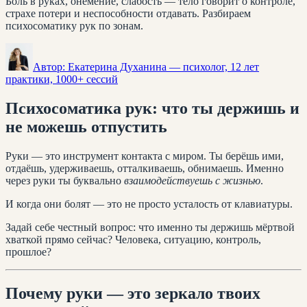
Боль в руках, онемение, слабость — тело говорит о контроле,
страхе потери и неспособности отдавать. Разбираем
психосоматику рук по зонам.
Автор:
Екатерина Духанина
— психолог, 12 лет
практики, 1000+ сессий
Психосоматика рук: что ты держишь и
не можешь отпустить
Руки — это инструмент контакта с миром. Ты берёшь ими,
отдаёшь, удерживаешь, отталкиваешь, обнимаешь. Именно
через руки ты буквально
взаимодействуешь с жизнью
.
И когда они болят — это не просто усталость от клавиатуры.
Задай себе честный вопрос: что именно ты держишь мёртвой
хваткой прямо сейчас? Человека, ситуацию, контроль,
прошлое?
Почему руки — это зеркало твоих