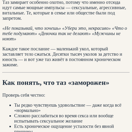
Таз замирает особенно охотно, потому что именно отсюда
идут самые мощные импульсы — сексуальные, агрессивные,
витальные. Те, которые в семье или обществе были под
запретом.
«Не показывай, что хочешь»
«Убери это, некрасиво»
«Что о
тебе подумают»
«Девочки так не делают»
«Мужчины не
ноют»
Каждое такое послание — маленький укол, который
заставляет тело сжаться. Десятки тысяч уколов за детство и
юность — и вот уже таз живёт в постоянном хроническом
зажиме.
Как понять, что таз «заморожен»
Проверь себя честно:
Ты редко чувствуешь удовольствие — даже когда всё
«нормально»
Сложно расслабиться во время секса или вообще
испытывать сексуальное желание
Есть хроническое ощущение усталости без явной
причины