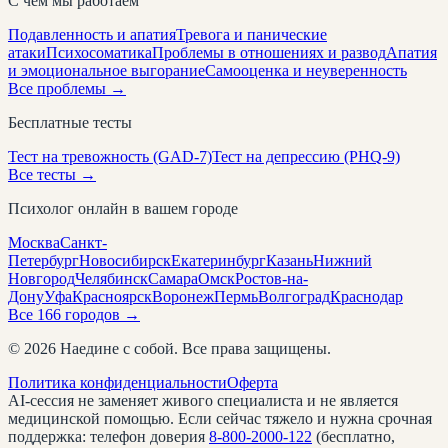
С чем мы работаем
Подавленность и апатия
Тревога и панические
атаки
Психосоматика
Проблемы в отношениях и развод
Апатия
и эмоциональное выгорание
Самооценка и неуверенность
Все проблемы →
Бесплатные тесты
Тест на тревожность (GAD-7)
Тест на депрессию (PHQ-9)
Все тесты →
Психолог онлайн в вашем городе
Москва
Санкт-
Петербург
Новосибирск
Екатеринбург
Казань
Нижний
Новгород
Челябинск
Самара
Омск
Ростов-на-
Дону
Уфа
Красноярск
Воронеж
Пермь
Волгоград
Краснодар
Все
166
городов →
©
2026
Наедине с собой. Все права защищены.
Политика конфиденциальности
Оферта
AI-сессия не заменяет живого специалиста и не является
медицинской помощью. Если сейчас тяжело и нужна срочная
поддержка: телефон доверия
8-800-2000-122
(бесплатно,