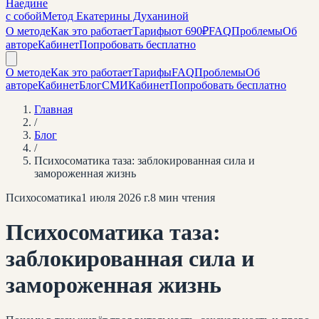
Наедине
с собой
Метод Екатерины Духаниной
О методе
Как это работает
Тарифы
от 690₽
FAQ
Проблемы
Об
авторе
Кабинет
Попробовать бесплатно
О методе
Как это работает
Тарифы
FAQ
Проблемы
Об
авторе
Кабинет
Блог
СМИ
Кабинет
Попробовать бесплатно
Главная
/
Блог
/
Психосоматика таза: заблокированная сила и
замороженная жизнь
Психосоматика
1 июля 2026 г.
8
мин чтения
Психосоматика таза:
заблокированная сила и
замороженная жизнь