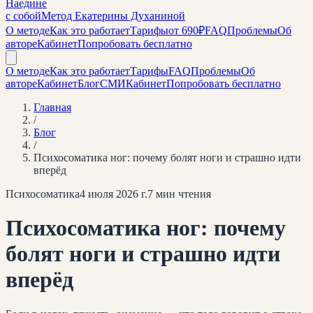
Наедине
с собой
Метод Екатерины Духаниной
О методе
Как это работает
Тарифы
от 690₽
FAQ
Проблемы
Об
авторе
Кабинет
Попробовать бесплатно
О методе
Как это работает
Тарифы
FAQ
Проблемы
Об
авторе
Кабинет
Блог
СМИ
Кабинет
Попробовать бесплатно
Главная
/
Блог
/
Психосоматика ног: почему болят ноги и страшно идти
вперёд
Психосоматика
4 июля 2026 г.
7
мин чтения
Психосоматика ног: почему
болят ноги и страшно идти
вперёд