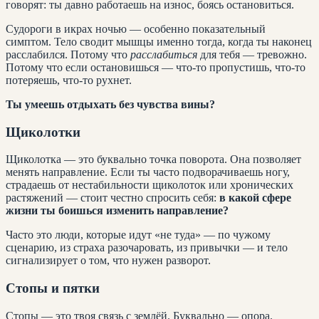
говорят: ты давно работаешь на износ, боясь остановиться.
Судороги в икрах ночью — особенно показательный
симптом. Тело сводит мышцы именно тогда, когда ты наконец
расслабился. Потому что
расслабиться
для тебя — тревожно.
Потому что если остановишься — что-то пропустишь, что-то
потеряешь, что-то рухнет.
Ты умеешь отдыхать без чувства вины?
Щиколотки
Щиколотка — это буквально точка поворота. Она позволяет
менять направление. Если ты часто подворачиваешь ногу,
страдаешь от нестабильности щиколоток или хронических
растяжений — стоит честно спросить себя:
в какой сфере
жизни ты боишься изменить направление?
Часто это люди, которые идут «не туда» — по чужому
сценарию, из страха разочаровать, из привычки — и тело
сигнализирует о том, что нужен разворот.
Стопы и пятки
Стопы — это твоя связь с землёй. Буквально — опора.