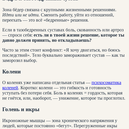
Зона бёдер связана с крупными жизненными решениями.
Идти или не идти.
Сменить работу, уйти из отношений,
переехать — это всё «бедренные» решения.
Если в тазобедренных суставах боль, скованность или артроз
— спроси себя:
есть ли в твоей жизни решение, которое ты
давно должен принять, но откладываешь?
Часто за этим стоит конфликт: «Я хочу двигаться, но боюсь
последствий». Тело буквально замораживает сустав — как ты
заморозил выбор.
Колени
О коленях уже написана отдельная статья —
психосоматика
коленей
. Коротко: колени — это гибкость и готовность
уступать без потери себя. Боль в коленях = гордость, которая
не гнётся, или, наоборот, — унижение, которое ты проглотил.
Голень и икры
Икроножные мышцы — зона хронического напряжения у
людей, которые постоянно «бегут». Перегруженные икры