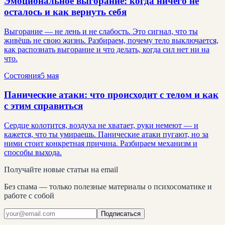
Эмоциональное выгорание: когда ничего не
осталось и как вернуть себя
Выгорание — не лень и не слабость. Это сигнал, что ты
живёшь не свою жизнь. Разбираем, почему тело выключается,
как распознать выгорание и что делать, когда сил нет ни на
что.
Состояния
5 мая
Панические атаки: что происходит с телом и как
с этим справиться
Сердце колотится, воздуха не хватает, руки немеют — и
кажется, что ты умираешь. Панические атаки пугают, но за
ними стоит конкретная причина. Разбираем механизм и
способы выхода.
Получайте новые статьи на email
Без спама — только полезные материалы о психосоматике и
работе с собой
Подписаться