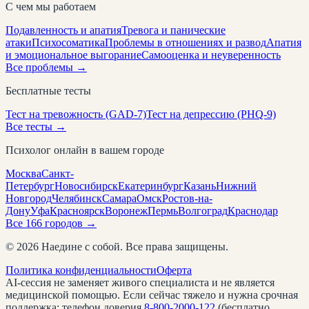
С чем мы работаем
Подавленность и апатия
Тревога и панические
атаки
Психосоматика
Проблемы в отношениях и развод
Апатия
и эмоциональное выгорание
Самооценка и неуверенность
Все проблемы →
Бесплатные тесты
Тест на тревожность (GAD-7)
Тест на депрессию (PHQ-9)
Все тесты →
Психолог онлайн в вашем городе
Москва
Санкт-
Петербург
Новосибирск
Екатеринбург
Казань
Нижний
Новгород
Челябинск
Самара
Омск
Ростов-на-
Дону
Уфа
Красноярск
Воронеж
Пермь
Волгоград
Краснодар
Все
166
городов →
©
2026
Наедине с собой. Все права защищены.
Политика конфиденциальности
Оферта
AI-сессия не заменяет живого специалиста и не является
медицинской помощью. Если сейчас тяжело и нужна срочная
поддержка: телефон доверия
8-800-2000-122
(бесплатно,