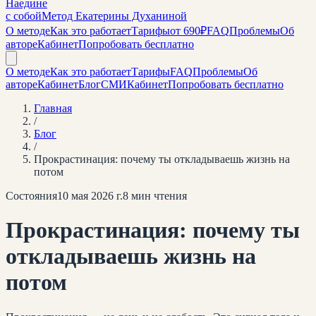
Наедине
с собой
Метод Екатерины Духаниной
О методе
Как это работает
Тарифы
от 690₽
FAQ
Проблемы
Об
авторе
Кабинет
Попробовать бесплатно
О методе
Как это работает
Тарифы
FAQ
Проблемы
Об
авторе
Кабинет
Блог
СМИ
Кабинет
Попробовать бесплатно
Главная
/
Блог
/
Прокрастинация: почему ты откладываешь жизнь на
потом
Состояния
10 мая 2026 г.
8
мин чтения
Прокрастинация: почему ты
откладываешь жизнь на
потом