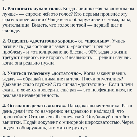
1. Распознать чужой голос.
Когда ловишь себя на «я могла бы
лучше» — спроси: чей это голос? Кто первым произнёс эту
фразу в моей жизни? Чаще всего обнаруживается мама, папа,
учительница. Видеть, что голос не твой — первый шаг к
свободе.
2. Отделить «достаточно хорошо» от «идеально».
Учись
различать два состояния задачи: «работает и решает
проблему» и «отполировано до блеска». 90% задач в жизни
требуют первого, не второго. Идеальность — редкий случай,
когда она реально нужна.
3. Учиться телесному «достаточно».
Когда заканчиваешь
задачу — обращай внимание на тело. Плечи опустились?
Дыхание стало глубже? Это сигнал «достаточно». Если плечи
сжаты и хочется проверить ещё раз — это перфекционизм, не
реальная незавершённость.
4. Осознанно делать «плохо».
Парадоксальная техника. Раз в
день делай что-то намеренно неидеально и наблюдай, что
произойдёт. Отправь email с опечаткой. Опубликуй пост без
вычитки. Подай документ с минорной шероховатостью. Через
неделю обнаружишь, что мир не рухнул.