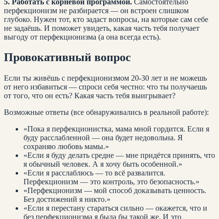
5. Работать с корневой программой.
Самостоятельно
перфекционизм не разбирается — он встроен слишком
глубоко. Нужен тот, кто задаст вопросы, на которые сам себе
не задаёшь. И поможет увидеть, какая часть тебя получает
выгоду от перфекционизма (а она всегда есть).
Провокативный вопрос
Если ты живёшь с перфекционизмом 20-30 лет и не можешь
от него избавиться — спроси себя честно: что ты получаешь
от того, что он есть? Какая часть тебя выигрывает?
Возможные ответы (все обнаруживались в реальной работе):
«Пока я перфекционистка, мама мной гордится. Если я
буду расслабленной — она будет недовольна. Я
сохраняю любовь мамы.»
«Если я буду делать средне — мне придётся принять, что
я обычный человек. А я хочу быть особенной.»
«Если я расслаблюсь — то всё развалится.
Перфекционизм — это контроль, это безопасность.»
«Перфекционизм — мой способ доказывать ценность.
Без достижений я никто.»
«Если я перестану стараться сильно — окажется, что и
без перфекционизма я была бы такой же. И это