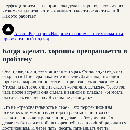
Перфекционизм — не привычка делать хорошо, а тюрьма из
чужих стандартов, которая лишает радости от достижений.
Как это работает.
Автор:
Редакция «Наедине с собой»
— психосоматика,
провокативный подход
Когда «делать хорошо» превращается в
проблему
Она проверила презентацию шесть раз. Финальную версию
открыла в 11 вечера накануне встречи. Заметила, что один
шрифт не выровнен по сетке — провозилась до часа ночи.
Утром на встрече клиент сказал «отлично, делаем». Через три
часа после встречи она сидела в ванной и плакала: «Я могла
бы сделать ещё лучше. Я снова не дотянула.»
Это не «требовательность к себе». Это перфекционизм —
психический механизм, который работает вне твоего
сознательного контроля. Он не делает работу лучше. Он
делает тебя несчастной, выгоревшей, неспособной радоваться
достижениям. И через пять, десять, пятнадцать лет ты