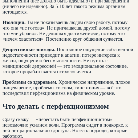
выполнении (всё должно быть идеально) и при завершении
(ничего не идеально). За 5-10 лет такого режима организм
истощается.
Изоляция.
Ты не показываешь людям свою работу, потому
что она «не готова». Не приглашаешь друзей домой, потому
что «не убрано». Не делишься достижениями, потому что
«нечем хвастаться». Постепенно круг общения сужается.
Депрессивные эпизоды.
Постоянное ощущение собственной
недостаточности приводит к апатии, потере интереса к
жизни, ощущению бессмысленности. Не путать с
медицинской депрессией — это эмоциональное состояние,
которое прорабатывается психологически.
Проблемы со здоровьем.
Хроническое напряжение, плохое
пищеварение, проблемы со сном, гипертония — всё это
последствия перфекционизма на физическом уровне.
Что делать с перфекционизмом
Сразу скажу — «перестать быть перфекционистом»
невозможно усилием воли. Программа сидит в подкорке, к
ней нет рационального доступа. Но есть подходы, которые
работают.