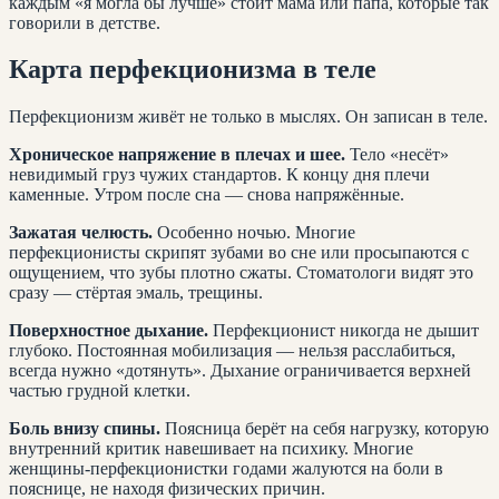
каждым «я могла бы лучше» стоит мама или папа, которые так
говорили в детстве.
Карта перфекционизма в теле
Перфекционизм живёт не только в мыслях. Он записан в теле.
Хроническое напряжение в плечах и шее.
Тело «несёт»
невидимый груз чужих стандартов. К концу дня плечи
каменные. Утром после сна — снова напряжённые.
Зажатая челюсть.
Особенно ночью. Многие
перфекционисты скрипят зубами во сне или просыпаются с
ощущением, что зубы плотно сжаты. Стоматологи видят это
сразу — стёртая эмаль, трещины.
Поверхностное дыхание.
Перфекционист никогда не дышит
глубоко. Постоянная мобилизация — нельзя расслабиться,
всегда нужно «дотянуть». Дыхание ограничивается верхней
частью грудной клетки.
Боль внизу спины.
Поясница берёт на себя нагрузку, которую
внутренний критик навешивает на психику. Многие
женщины-перфекционистки годами жалуются на боли в
пояснице, не находя физических причин.