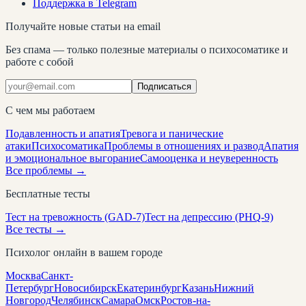
Поддержка в Telegram
Получайте новые статьи на email
Без спама — только полезные материалы о психосоматике и
работе с собой
Подписаться
С чем мы работаем
Подавленность и апатия
Тревога и панические
атаки
Психосоматика
Проблемы в отношениях и развод
Апатия
и эмоциональное выгорание
Самооценка и неуверенность
Все проблемы →
Бесплатные тесты
Тест на тревожность (GAD-7)
Тест на депрессию (PHQ-9)
Все тесты →
Психолог онлайн в вашем городе
Москва
Санкт-
Петербург
Новосибирск
Екатеринбург
Казань
Нижний
Новгород
Челябинск
Самара
Омск
Ростов-на-