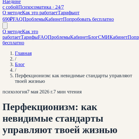
Наедине
с собой
Психосоматика · 24/7
О методе
Как это работает
Тарифы
от
690₽
FAQ
Проблемы
Кабинет
Попробовать бесплатно
О методе
Как это
работает
Тарифы
FAQ
Проблемы
Кабинет
Блог
СМИ
Кабинет
Попр
бесплатно
Главная
/
Блог
/
Перфекционизм: как невидимые стандарты управляют
твоей жизнью
психология
7 мая 2026 г.
7
мин чтения
Перфекционизм: как
невидимые стандарты
управляют твоей жизнью