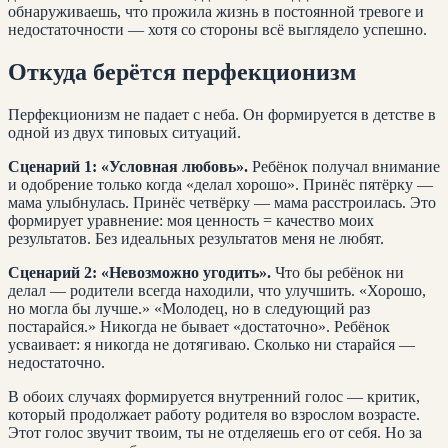
обнаруживаешь, что прожила жизнь в постоянной тревоге и
недостаточности — хотя со стороны всё выглядело успешно.
Откуда берётся перфекционизм
Перфекционизм не падает с неба. Он формируется в детстве в
одной из двух типовых ситуаций.
Сценарий 1: «Условная любовь».
Ребёнок получал внимание
и одобрение только когда «делал хорошо». Принёс пятёрку —
мама улыбнулась. Принёс четвёрку — мама расстроилась. Это
формирует уравнение: моя ценность = качество моих
результатов. Без идеальных результатов меня не любят.
Сценарий 2: «Невозможно угодить».
Что бы ребёнок ни
делал — родители всегда находили, что улучшить. «Хорошо,
но могла бы лучше.» «Молодец, но в следующий раз
постарайся.» Никогда не бывает «достаточно». Ребёнок
усваивает: я никогда не дотягиваю. Сколько ни старайся —
недостаточно.
В обоих случаях формируется внутренний голос — критик,
который продолжает работу родителя во взрослом возрасте.
Этот голос звучит твоим, ты не отделяешь его от себя. Но за